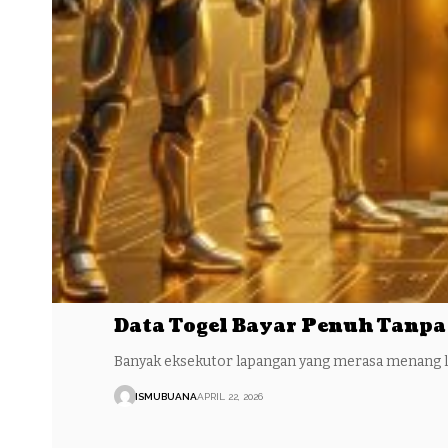
Data Togel Bayar Penuh Tanpa
Banyak eksekutor lapangan yang merasa menang 
ISMUBUANA
APRIL 22, 2026