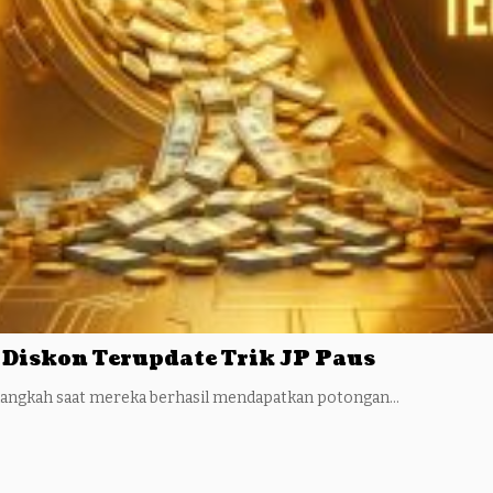
 Diskon Terupdate Trik JP Paus
langkah saat mereka berhasil mendapatkan potongan…