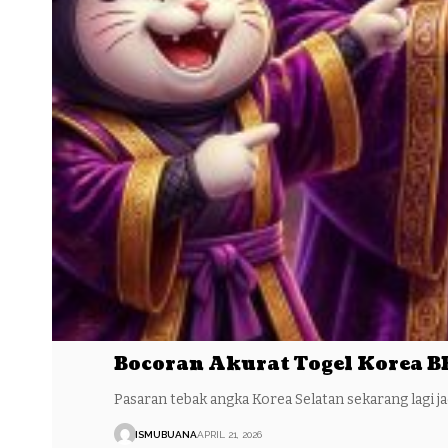
Bocoran Akurat Togel Korea BB
Pasaran tebak angka Korea Selatan sekarang lagi j
ISMUBUANA
APRIL 21, 2026