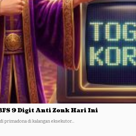
FS 9 Digit Anti Zonk Hari Ini
adi primadona di kalangan eksekutor…