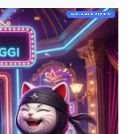
ANGKA MAIN MAGNUM