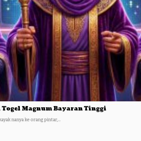
i Togel Magnum Bayaran Tinggi
kayak nanya ke orang pintar,…