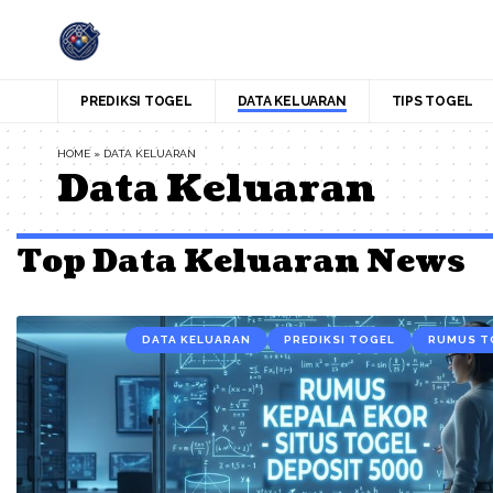
PREDIKSI TOGEL
DATA KELUARAN
TIPS TOGEL
HOME
»
DATA KELUARAN
Data Keluaran
Top Data Keluaran News
DATA KELUARAN
PREDIKSI TOGEL
RUMUS T