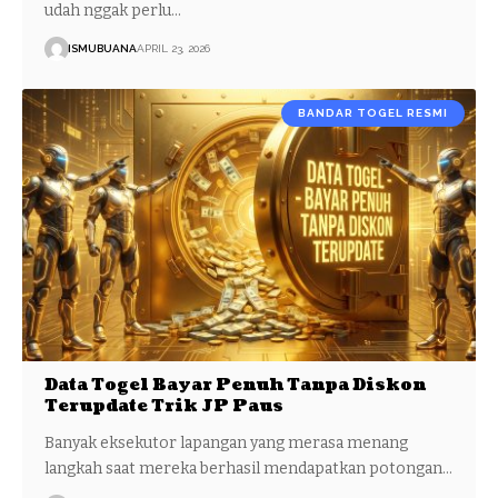
udah nggak perlu…
ISMUBUANA
APRIL 23, 2026
BANDAR TOGEL RESMI
Data Togel Bayar Penuh Tanpa Diskon
Terupdate Trik JP Paus
Banyak eksekutor lapangan yang merasa menang
langkah saat mereka berhasil mendapatkan potongan…