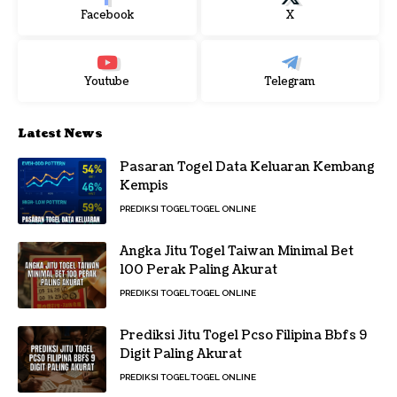
Facebook
X
Youtube
Telegram
Latest News
Pasaran Togel Data Keluaran Kembang
Kempis
PREDIKSI TOGEL
TOGEL ONLINE
Angka Jitu Togel Taiwan Minimal Bet
100 Perak Paling Akurat
PREDIKSI TOGEL
TOGEL ONLINE
Prediksi Jitu Togel Pcso Filipina Bbfs 9
Digit Paling Akurat
PREDIKSI TOGEL
TOGEL ONLINE