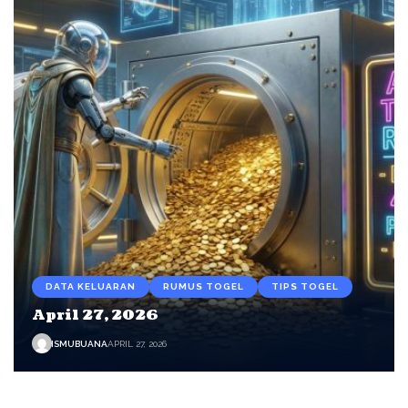
DATA KELUARAN
RUMUS TOGEL
TIPS TOGEL
April 27, 2026
ISMUBUANA
APRIL 27, 2026