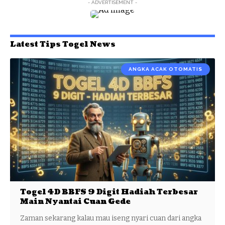
- ADVERTISEMENT -
Latest Tips Togel News
ANGKA ACAK OTOMATIS
Togel 4D BBFS 9 Digit Hadiah Terbesar
Main Nyantai Cuan Gede
Zaman sekarang kalau mau iseng nyari cuan dari angka