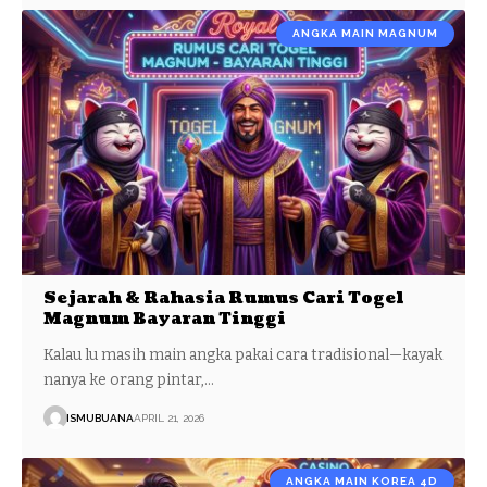
ANGKA MAIN MAGNUM
Sejarah & Rahasia Rumus Cari Togel
Magnum Bayaran Tinggi
Kalau lu masih main angka pakai cara tradisional—kayak
nanya ke orang pintar,…
ISMUBUANA
APRIL 21, 2026
ANGKA MAIN KOREA 4D