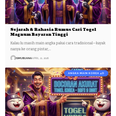
Sejarah & Rahasia Rumus Cari Togel
Magnum Bayaran Tinggi
Kalau lu masih main angka pakai cara tradisional—kayak
nanya ke orang pintar,…
ISMUBUANA
APRIL 21, 2026
ANGKA MAIN KOREA 4D