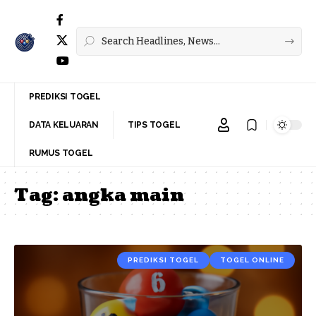
PREDIKSI TOGEL
DATA KELUARAN
TIPS TOGEL
RUMUS TOGEL
Tag:
angka main
PREDIKSI TOGEL
TOGEL ONLINE