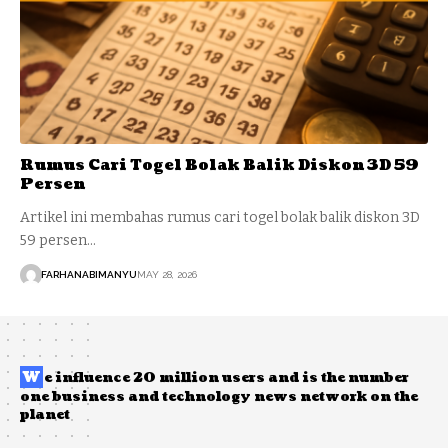
Rumus Cari Togel Bolak Balik Diskon 3D 59
Persen
Artikel ini membahas rumus cari togel bolak balik diskon 3D
59 persen…
FARHANABIMANYU
MAY 28, 2026
W
e influence 20 million users and is the number
one business and technology news network on the
planet