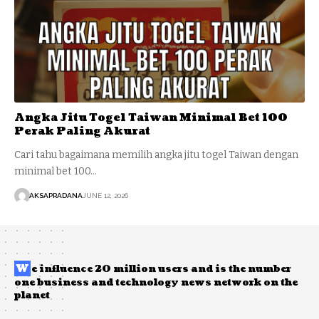
Angka Jitu Togel Taiwan Minimal Bet 100
Perak Paling Akurat
Cari tahu bagaimana memilih angka jitu togel Taiwan dengan
minimal bet 100…
AKSAPRADANA
JUNE 12, 2026
W
e influence 20 million users and is the number
one business and technology news network on the
planet