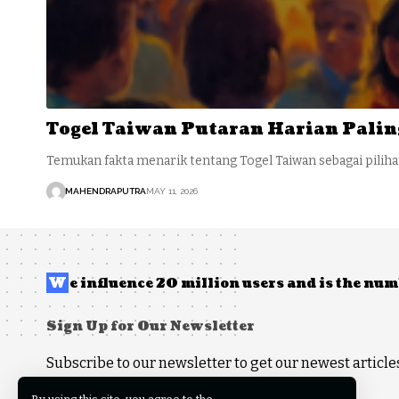
Togel Taiwan Putaran Harian Palin
Temukan fakta menarik tentang Togel Taiwan sebagai pilih
MAHENDRAPUTRA
MAY 11, 2026
W
e influence 20 million users and is the n
Sign Up for Our Newsletter
Subscribe to our newsletter to get our newest articles