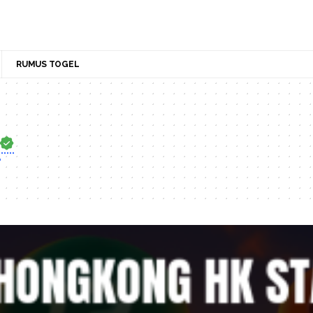
RUMUS TOGEL
a