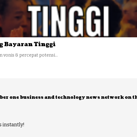
g Bayaran Tinggi
an vonis & percepat potensi…
umber one business and technology news network on t
 instantly!