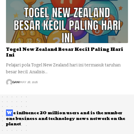
Togel New Zealand Besar Kecil Paling Hari
Ini
Pelajari pola Togel New Zealand hari ini termasuk taruhan
besar kecil. Analisis…
GANI
MAY 28, 2026
W
e influence 20 million users and is the number
one business and technology news network on the
planet