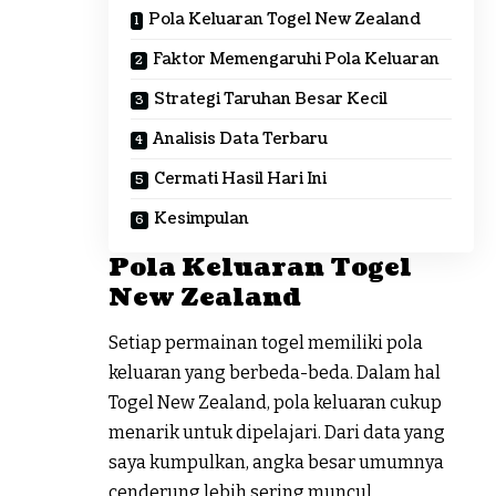
Pola Keluaran Togel New Zealand
Faktor Memengaruhi Pola Keluaran
Strategi Taruhan Besar Kecil
Analisis Data Terbaru
Cermati Hasil Hari Ini
Kesimpulan
Pola Keluaran Togel
New Zealand
Setiap permainan togel memiliki pola
keluaran yang berbeda-beda. Dalam hal
Togel New Zealand, pola keluaran cukup
menarik untuk dipelajari. Dari data yang
saya kumpulkan, angka besar umumnya
cenderung lebih sering muncul