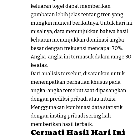
keluaran togel dapat memberikan
gambaran lebih jelas tentang tren yang
mungkin muncul berikutnya. Untuk hari ini,
misalnya, data menunjukkan bahwa hasil
keluaran menunjukkan dominasi angka
besar dengan frekuensi mencapai 70%.
Angka-angka ini termasuk dalam range 30
ke atas.
Dari analisis tersebut, disarankan untuk
menempatkan perhatian khusus pada
angka-angka tersebut saat dipasangkan
dengan prediksi pribadi atau intuisi.
Menggunakan kombinasi data statistik
dengan insting pribadi sering kali
memberikan hasil terbaik.
Cermati Hasil Hari Ini