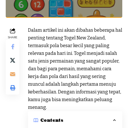
Dalam artikel ini akan dibahas beberapa hal
penting tentang Togel New Zealand,
SHARE
termasuk pola besar kecil yang paling
relevan pada hari ini. Togel menjadi salah
satu jenis permainan yang sangat populer,
dan bagi para pemain, memahami cara
kerja dan pola dari hasil yang sering
muncul adalah langkah pertama menuju
keberhasilan. Dengan informasi yang tepat,
kamu juga bisa meningkatkan peluang
menang.
Contents