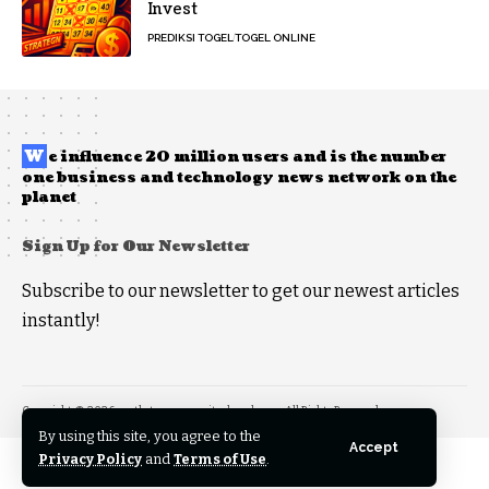
Invest
PREDIKSI TOGEL
TOGEL ONLINE
W
e influence 20 million users and is the number
one business and technology news network on the
planet
Sign Up for Our Newsletter
Subscribe to our newsletter to get our newest articles
instantly!
Copyright © 2026 northstarcommunitychurch.com, All Rights Reserved.
By using this site, you agree to the
Accept
Privacy Policy
and
Terms of Use
.