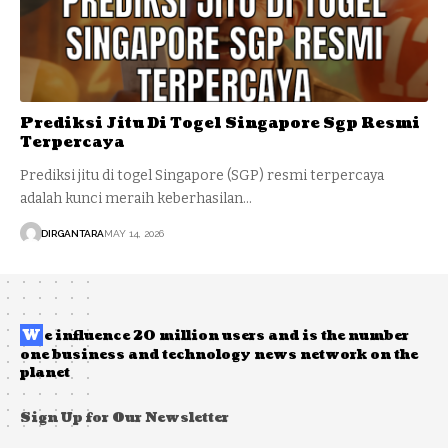
Prediksi Jitu Di Togel Singapore Sgp Resmi
Terpercaya
Prediksi jitu di togel Singapore (SGP) resmi terpercaya
adalah kunci meraih keberhasilan…
DIRGANTARA
MAY 14, 2026
W
e influence 20 million users and is the number
one business and technology news network on the
planet
Sign Up for Our Newsletter