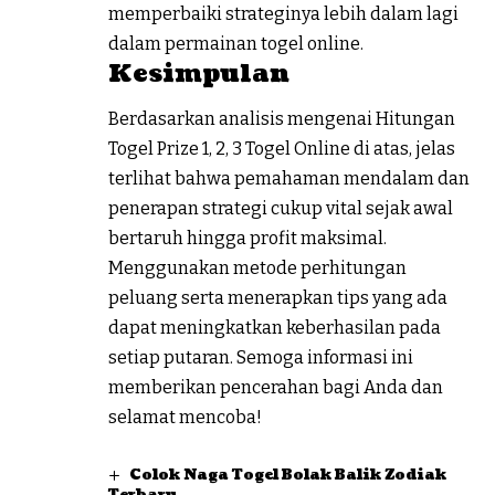
memperbaiki strateginya lebih dalam lagi
dalam permainan togel online.
Kesimpulan
Berdasarkan analisis mengenai Hitungan
Togel Prize 1, 2, 3 Togel Online di atas, jelas
terlihat bahwa pemahaman mendalam dan
penerapan strategi cukup vital sejak awal
bertaruh hingga profit maksimal.
Menggunakan metode perhitungan
peluang serta menerapkan tips yang ada
dapat meningkatkan keberhasilan pada
setiap putaran. Semoga informasi ini
memberikan pencerahan bagi Anda dan
selamat mencoba!
Colok Naga Togel Bolak Balik Zodiak