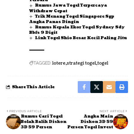
Terbaru
Rumus Jawa Togel Terpercaya
Withdraw Cepat
Trik Menang Togel Singapore Sgp
Angka Panas Dingin
Rumus Kepala Ekor Togel Sydney Sdy
Bbfs 9 Digit
Link Togel Shio Besar Kecil Paling Jitu
lotere
strategi togel
togel
TAGGED:
Share This Article
PREVIOUS ARTICLE
NEXT ARTICLE
Rumus Cari Togel
Angka Main
Bolak Balik Diskon
Diskon 3D 59
3D 59 Persen
Persen Togel Invest