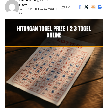
BY
DIRGANTARA
5 MIN READ
SHARE
LAST UPDATED: MAY 29, 2026 8:58
AM