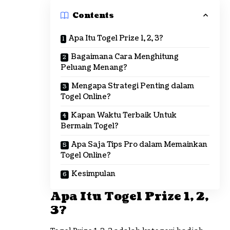
Contents
Apa Itu Togel Prize 1, 2, 3?
Bagaimana Cara Menghitung
Peluang Menang?
Mengapa Strategi Penting dalam
Togel Online?
Kapan Waktu Terbaik Untuk
Bermain Togel?
Apa Saja Tips Pro dalam Memainkan
Togel Online?
Kesimpulan
Apa Itu Togel Prize 1, 2,
3?