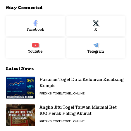
Stay Connected
Facebook
X
Youtube
Telegram
Latest News
Pasaran Togel Data Keluaran Kembang
Kempis
PREDIKSI TOGEL
TOGEL ONLINE
Angka Jitu Togel Taiwan Minimal Bet
100 Perak Paling Akurat
PREDIKSI TOGEL
TOGEL ONLINE