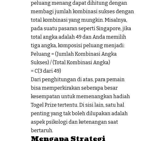
peluang menang dapat dihitung dengan
membagi jumlah kombinasi sukses dengan
total kombinasi yang mungkin. Misalnya,
pada suatu pasaran seperti Singapore, jika
total angka adalah 49 dan Anda memilih
tiga angka, komposisi peluang menjadi:
Peluang = (Jumlah Kombinasi Angka
Sukses) / (Total Kombinasi Angka)
= C(3 dari 49)
Dari penghitungan di atas, para pemain
bisa memperkirakan seberapa besar
kesempatan untuk memenangkan hadiah
Togel Prize tertentu. Di sisi lain, satu hal
penting yang tak boleh dilupakan adalah
aspek psikologi dan ketenangan saat
bertaruh.
Mengapa Strategi