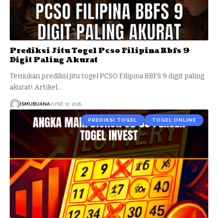
Prediksi Jitu Togel Pcso Filipina Bbfs 9
Digit Paling Akurat
Temukan prediksi jitu togel PCSO Filipina BBFS 9 digit paling
akurat! Artikel…
ISMUBUANA
JUNE 10, 2026
PREDIKSI TOGEL
TOGEL ONLINE