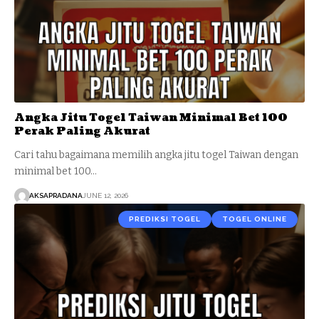
Angka Jitu Togel Taiwan Minimal Bet 100
Perak Paling Akurat
Cari tahu bagaimana memilih angka jitu togel Taiwan dengan
minimal bet 100…
AKSAPRADANA
JUNE 12, 2026
PREDIKSI TOGEL
TOGEL ONLINE