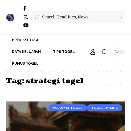
PREDIKSI TOGEL
DATA KELUARAN
TIPS TOGEL
RUMUS TOGEL
Tag:
strategi togel
PREDIKSI TOGEL
TOGEL ONLINE