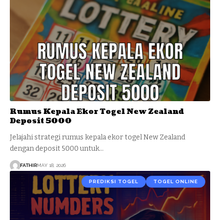
Rumus Kepala Ekor Togel New Zealand
Deposit 5000
Jelajahi strategi rumus kepala ekor togel New Zealand
dengan deposit 5000 untuk…
FATHIR
MAY 18, 2026
PREDIKSI TOGEL
TOGEL ONLINE